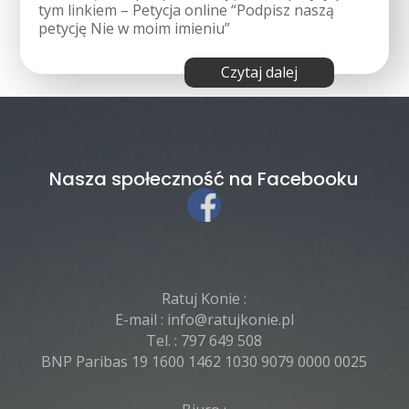
tym linkiem – Petycja online “Podpisz naszą
petycję Nie w moim imieniu”
czytaj dalej
Nasza społeczność na Facebooku
Ratuj Konie :
E-mail :
info@ratujkonie.pl
Tel. :
797 649 508
BNP Paribas 19 1600 1462 1030 9079 0000 0025