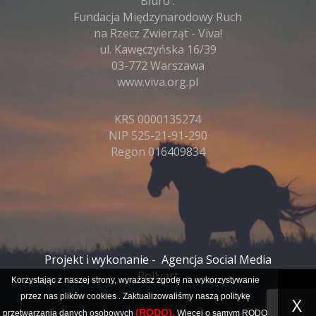
Biuro :
Fundacja Międzynarodowy Ruch
na Rzecz Zwierząt - Viva!
ul. Kawęczyńska 16/39
03-772 Warszawa
www.viva.org.pl
KRS 0000135274
NIP 525-21-91-290
Regon 016409834
Projekt i wykonanie -
Agencja Social Media
Pollyart
Korzystając z naszej strony, wyrażasz zgodę na wykorzystywanie
przez nas plików
cookies
. Zaktualizowaliśmy naszą politykę
X
(RODO).
przetwarzania danych osobowych
Więcej o samym RODO