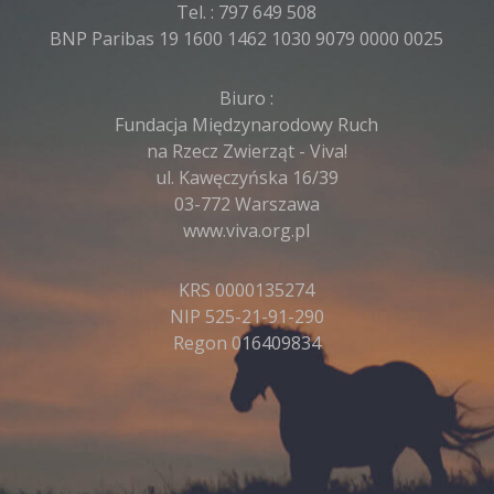
Tel. :
797 649 508
BNP Paribas 19 1600 1462 1030 9079 0000 0025
Biuro :
Fundacja Międzynarodowy Ruch
na Rzecz Zwierząt - Viva!
ul. Kawęczyńska 16/39
03-772 Warszawa
www.viva.org.pl
KRS 0000135274
NIP 525-21-91-290
Regon 016409834