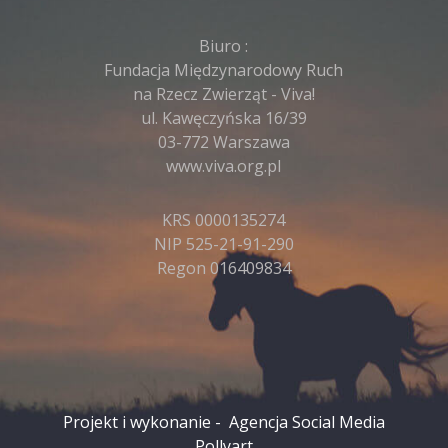
Biuro :
Fundacja Międzynarodowy Ruch
na Rzecz Zwierząt - Viva!
ul. Kawęczyńska 16/39
03-772 Warszawa
www.viva.org.pl
KRS 0000135274
NIP 525-21-91-290
Regon 016409834
Projekt i wykonanie -
Agencja Social Media
Pollyart