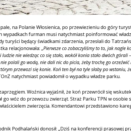
ale, na Polanie Włosienica, po przewiezieniu do góry turys
h wypadkach furman musi natychmiast poinformować władz
iedy turyści będący świadkami zdarzenia, przesłali do Tatrz
tka relacjonowała: „
Pierwsze co zobaczyliśmy to to, jak nagle k
i ludzie nie wiedząc co się stało, wokół konia stało dwóch góral
ie polali go wodą, nie dali nic do picia, żeby trochę go orzeźwić
którym przewozi się konie. Koń ten był na tyle słaby po wstaniu, 
TTOnZ natychmiast powiadomił o wypadku władze parku.
zaprzęgiem. Woźnica wyjaśnił, że koń przewrócił się wskut
rał go wóz do przewozu zwierząt. Straż Parku TPN w osobi
ył właścicielem zwierzęcia. Komendantowi przedstawiono kareg
godnik Podhalański donosił: „Dziś na konferencji prasowej 