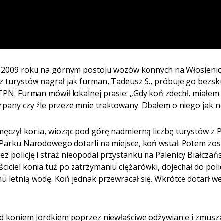
ca 2009 roku na górnym postoju wozów konnych na Włosieni
 z turystów nagrał jak furman, Tadeusz S., próbuje go bezs
TPN. Furman mówił lokalnej prasie: „Gdy koń zdechł, miałem
erpany czy źle przeze mnie traktowany. Dbałem o niego jak na
amęczył konia, wioząc pod górę nadmierną liczbę turystów z P
 Parku Narodowego dotarli na miejsce, koń wstał. Potem zost
 policję i straż nieopodal przystanku na Palenicy Białczańsk
ciciel konia tuż po zatrzymaniu ciężarówki, dojechał do pol
 letnią wodę. Koń jednak przewracał się. Wkrótce dotarł w
d koniem Jordkiem poprzez niewłaściwe odżywianie i zmuszan