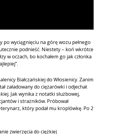
cy po wyciągnięciu na górę wozu pełnego
kutecznie podnieść. Niestety – koń wkrótce
 łzy w oczach, bo kochałem go jak członka
jlepiej”.
alenicy Białczańskiej do Włosienicy. Zanim
ał załadowany do ciężarówki i odjechał.
iej. Jak wynika z notatki służbowej,
icjantów i strażników. Próbował
eterynarz, który podał mu kroplówkę. Po 2
ie zwierzęcia do ciężkiej