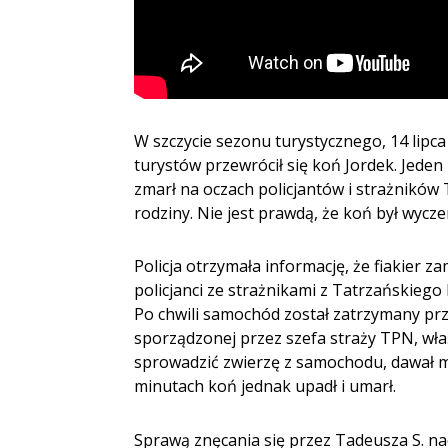
W szczycie sezonu turystycznego, 14 lip
turystów przewrócił się koń Jordek. Jeden
zmarł na oczach policjantów i strażników 
rodziny. Nie jest prawdą, że koń był wycz
Policja otrzymała informację, że fiakier z
policjanci ze strażnikami z Tatrzańskiego
Po chwili samochód został zatrzymany przez
sporządzonej przez szefa straży TPN, właś
sprowadzić zwierzę z samochodu, dawał mu
minutach koń jednak upadł i umarł.
Sprawą znęcania się przez Tadeusza S. na