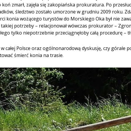
oń zmarł, zajęła się zakopiańska prokuratura. Po przesłuc
iadków, śledztwo zostało umorzone w grudniu 2009 roku. Zd
i konia wożącego turystów do Morskiego Oka był nie zawał, 
o takiej potrzeby – relacjonował wówczas prokurator – Zg
łego tylko niepotrzebnie przeci
ągnęłoby całą procedurę – t
w całej Polsce oraz ogólnonarodową dyskusję, czy górale p
ować śmierć konia na trasie.