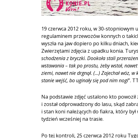
19 czerwca 2012 roku, w 30-stopniowym up
regulaminem przewozów konnych o takic
wyszła na jaw dopiero po kilku dniach, k
Zwierzętami zdjęcia z upadku konia. Turys
schodzenia z bryczki. Dookoła stali przerażen
wstawania – tak po prostu, żeby wstał, nawet n
ziemi, nawet nie drgnął. (…) Zajechał wóz, w 
stanie wejść, bo uginały się pod nim nogi
”. 
Na podstawie zdjęć ustalono kto powoził 
i został odprowadzony do lasu, skąd zab
i stan koni należących do fiakra, który b
tydzień wcześniej na trasie.
Po tej kontroli, 25 czerwca 2012 roku Ty