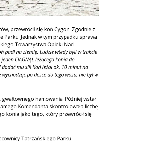
tów, przewrócił się koń Cygon. Zgodnie z
e Parku. Jednak w tym przypadku sprawa
ańskiego Towarzystwa Opieki Nad
oń padł na ziemię. Ludzie wtedy byli w trakcie
i – jeden CIĄGNĄŁ leżącego konia do
 i dodać mu sił! Koń leżał ok. 10 minut na
że wychodząc po desce do tego wozu, nie był w
ek gwałtownego hamowania. Później wstał
e samego Komendanta skontrolowała liczbę
o konia jako tego, który przewrócił się
pracownicy Tatrzańskiego Parku