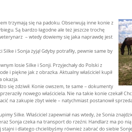
zem trzymają się na padoku. Obserwują inne konie z
ybiegu. Są bardzo łagodne ale też jeszcze trochę
weterynarz – wtedy dowiemy się jaka naprawdę jest
Silke i Sonja żyją! Gdyby potrafiły, pewnie same by
nym losie Silke i Sonji. Przyjechały do Polski z
ode i piękne jak z obrazka. Aktualny właściciel kupił
a okazja.
dzo się zdziwił. Konie owszem, te same – dokumenty
 przeraziły nowego właściciela. Nie na takie konie czekał! Chc
tracić na zakupie zbyt wiele – natychmiast postanowił sprzedać
upimy Silke. Właściciel zapewniał nas wtedy, że Sonia znajdz
raz Sonja czeka na transport do rzeźni. Handlarz ma po nią 
tajni i dlatego chcielibyśmy również zabrać do siebie Sonje.