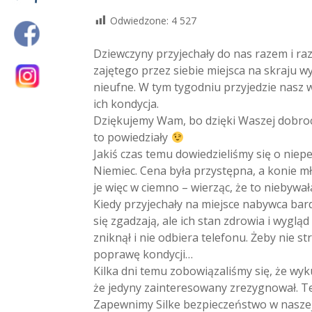
Odwiedzone:
4 527
Dziewczyny przyjechały do nas razem i ra
zajętego przez siebie miejsca na skraju w
nieufne. W tym tygodniu przyjedzie nasz 
ich kondycja.
Dziękujemy Wam, bo dzięki Waszej dobroci 
to powiedziały
Jakiś czas temu dowiedzieliśmy się o niepew
Niemiec. Cena była przystępna, a konie
mł
je więc w ciemno – wierząc, że to niebywał
Kiedy przyjechały na miejsce nabywca bar
się zgadzają, ale ich stan zdrowia i wygląd
zniknął i nie odbiera telefonu. Żeby nie s
poprawę kondycji…
Kilka dni temu zobowiązaliśmy się, że wyk
że jedyny zainteresowany zrezygnował. Te
Zapewnimy Silke bezpieczeństwo w naszej s