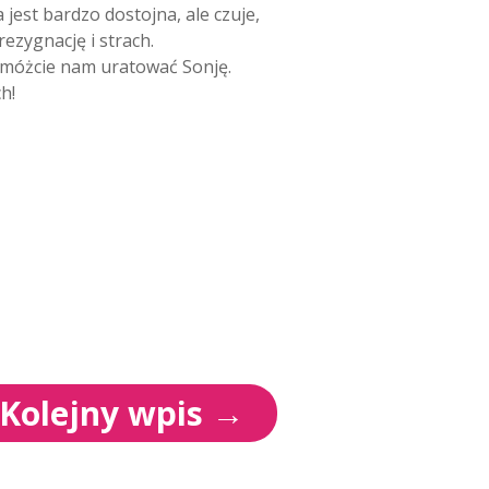
 jest bardzo dostojna, ale czuje,
rezygnację i strach.
i pomóżcie nam uratować Sonję.
h!
Kolejny wpis
→