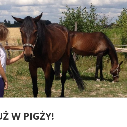
UŻ W PIGŻY!