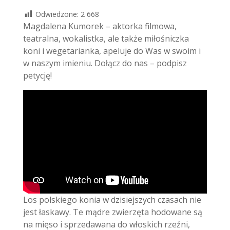
Odwiedzone:
2 668
Magdalena Kumorek – aktorka filmowa,
teatralna, wokalistka, ale także miłośniczka
koni i wegetarianka, apeluje do Was w swoim i
w naszym imieniu. Dołącz do nas – podpisz
petycję!
Los polskiego konia w dzisiejszych czasach nie
jest łaskawy. Te mądre zwierzęta hodowane są
na mięso i sprzedawana do włoskich rzeźni,