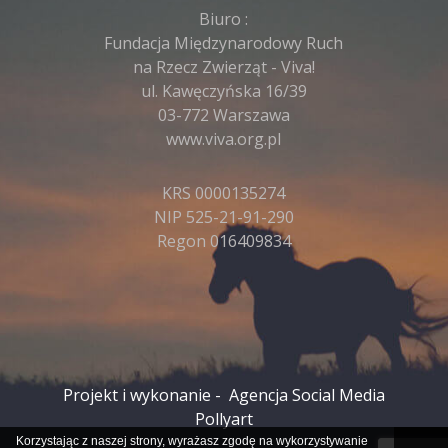
Biuro :
Fundacja Międzynarodowy Ruch
na Rzecz Zwierząt - Viva!
ul. Kawęczyńska 16/39
03-772 Warszawa
www.viva.org.pl
KRS 0000135274
NIP 525-21-91-290
Regon 016409834
Projekt i wykonanie -
Agencja Social Media
Pollyart
Korzystając z naszej strony, wyrażasz zgodę na wykorzystywanie