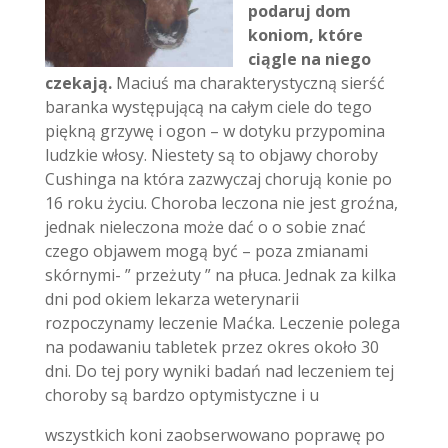
podaruj dom
koniom, które
ciągle na niego
czekają.
Maciuś ma charakterystyczną sierść
baranka występującą na całym ciele do tego
piękną grzywę i ogon – w dotyku przypomina
ludzkie włosy. Niestety są to objawy choroby
Cushinga na która zazwyczaj chorują konie po
16 roku życiu. Choroba leczona nie jest groźna,
jednak nieleczona może dać o o sobie znać
czego objawem mogą być – poza zmianami
skórnymi- ” przeżuty ” na płuca. Jednak za kilka
dni pod okiem lekarza weterynarii
rozpoczynamy leczenie Maćka. Leczenie polega
na podawaniu tabletek przez okres około 30
dni. Do tej pory wyniki badań nad leczeniem tej
choroby są bardzo optymistyczne i u
wszystkich koni zaobserwowano poprawę po