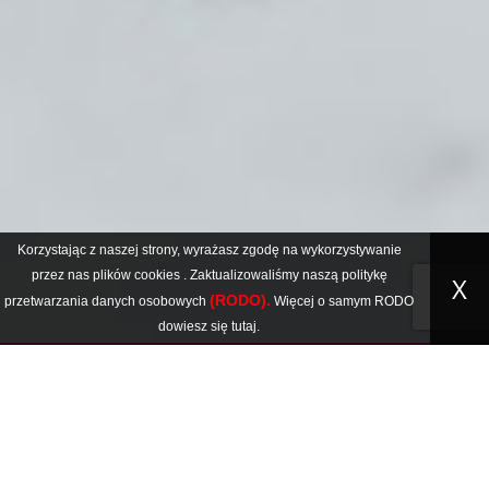
Korzystając z naszej strony, wyrażasz zgodę na wykorzystywanie
przez nas plików
cookies
. Zaktualizowaliśmy naszą politykę
X
(RODO).
przetwarzania danych osobowych
Więcej o samym RODO
dowiesz się
tutaj
.
Wspomóż nas