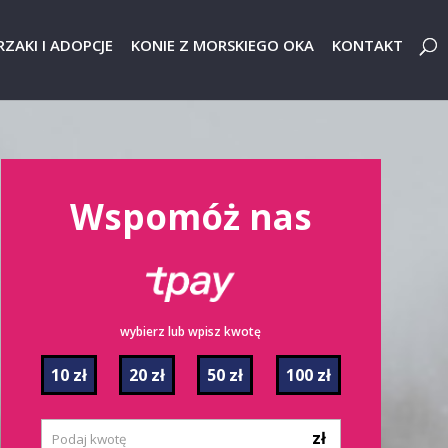
ZAKI I ADOPCJE
KONIE Z MORSKIEGO OKA
KONTAKT
Wspomóż nas
wybierz lub wpisz kwotę
10 zł
20 zł
50 zł
100 zł
zł