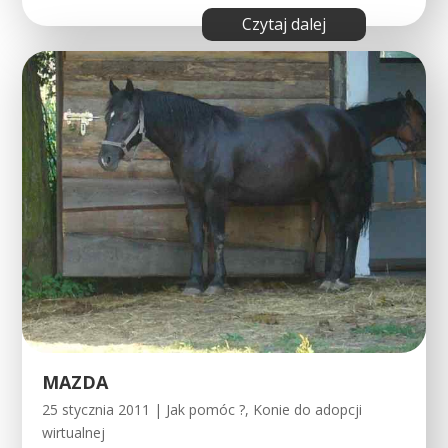
czytaj dalej
MAZDA
25 stycznia 2011
|
Jak pomóc ?
,
Konie do adopcji
wirtualnej