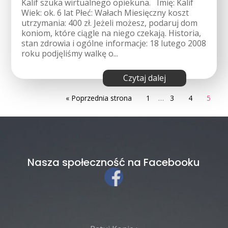
Kalif szuka wirtualnego opiekuna. Imię: Kalif
Wiek: ok. 6 lat Płeć: Wałach Miesięczny koszt
utrzymania: 400 zł. Jeżeli możesz, podaruj dom
koniom, które ciągle na niego czekają. Historia,
stan zdrowia i ogólne informacje: 18 lutego 2008
roku podjęliśmy walkę o...
czytaj dalej
« Poprzednia strona
1
…
3
4
5
Nasza społeczność na Facebooku