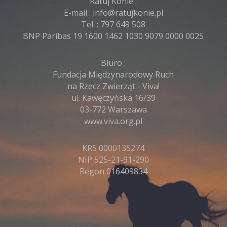
Ratuj Konie :
E-mail :
info@ratujkonie.pl
Tel. :
797 649 508
BNP Paribas 19 1600 1462 1030 9079 0000 0025
Biuro :
Fundacja Międzynarodowy Ruch
na Rzecz Zwierząt - Viva!
ul. Kawęczyńska 16/39
03-772 Warszawa
www.viva.org.pl
KRS 0000135274
NIP 525-21-91-290
Regon 016409834