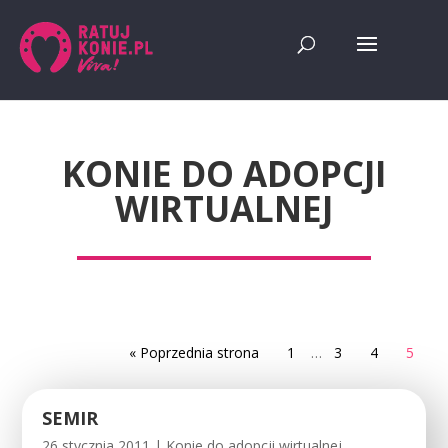
KONIE DO ADOPCJI
WIRTUALNEJ
« Poprzednia strona
1
…
3
4
5
SEMIR
26 stycznia 2011
|
Konie do adopcji wirtualnej