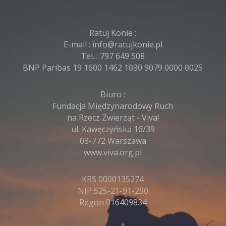
Ratuj Konie :
E-mail :
info@ratujkonie.pl
Tel. :
797 649 508
BNP Paribas 19 1600 1462 1030 9079 0000 0025
Biuro :
Fundacja Międzynarodowy Ruch
na Rzecz Zwierząt - Viva!
ul. Kawęczyńska 16/39
03-772 Warszawa
www.viva.org.pl
KRS 0000135274
NIP 525-21-91-290
Regon 016409834