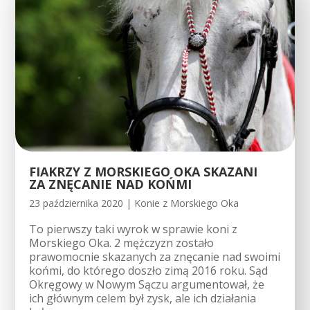
FIAKRZY Z MORSKIEGO OKA SKAZANI
ZA ZNĘCANIE NAD KOŃMI
23 października 2020
|
Konie z Morskiego Oka
To pierwszy taki wyrok w sprawie koni z
Morskiego Oka. 2 mężczyzn zostało
prawomocnie skazanych za znęcanie nad swoimi
końmi, do którego doszło zimą 2016 roku. Sąd
Okręgowy w Nowym Sączu argumentował, że
ich głównym celem był zysk, ale ich działania