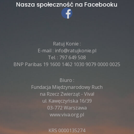
Nasza społeczność na Facebooku
Ratuj Konie :
E-mail :
info@ratujkonie.pl
Tel. :
797 649 508
BNP Paribas 19 1600 1462 1030 9079 0000 0025
Biuro :
Fundacja Międzynarodowy Ruch
na Rzecz Zwierząt - Viva!
ul. Kawęczyńska 16/39
03-772 Warszawa
www.viva.org.pl
KRS 0000135274