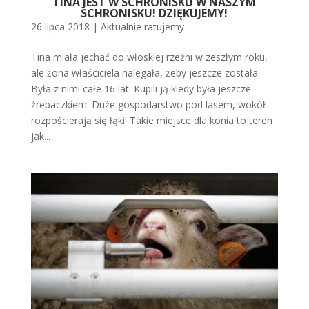
TINA JEST W SCHRONISKU W NASZYM
SCHRONISKU! DZIĘKUJEMY!
26 lipca 2018
|
Aktualnie ratujemy
Tina miała jechać do włoskiej rzeźni w zeszłym roku,
ale żona właściciela nalegała, żeby jeszcze została.
Była z nimi całe 16 lat. Kupili ją kiedy była jeszcze
źrebaczkiem. Duże gospodarstwo pod lasem, wokół
rozpościerają się łąki. Takie miejsce dla konia to teren
jak...