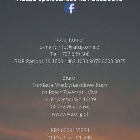
Ratuj Konie :
E-mail :
info@ratujkonie.pl
Tel. :
797 649 508
BNP Paribas 19 1600 1462 1030 9079 0000 0025
Biuro :
Fundacja Międzynarodowy Ruch
na Rzecz Zwierząt - Viva!
ul. Kawęczyńska 16/39
03-772 Warszawa
www.viva.org.pl
KRS 0000135274
NIP 525-21-91-290