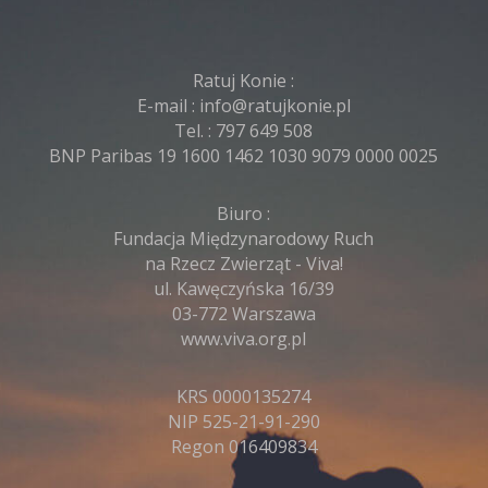
Ratuj Konie :
E-mail :
info@ratujkonie.pl
Tel. :
797 649 508
BNP Paribas 19 1600 1462 1030 9079 0000 0025
Biuro :
Fundacja Międzynarodowy Ruch
na Rzecz Zwierząt - Viva!
ul. Kawęczyńska 16/39
03-772 Warszawa
www.viva.org.pl
KRS 0000135274
NIP 525-21-91-290
Regon 016409834