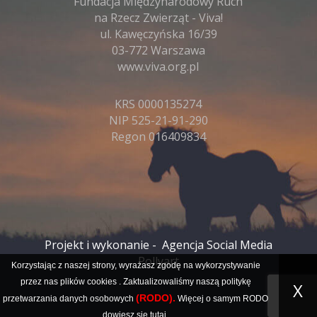
Fundacja Międzynarodowy Ruch
na Rzecz Zwierząt - Viva!
ul. Kawęczyńska 16/39
03-772 Warszawa
www.viva.org.pl
KRS 0000135274
NIP 525-21-91-290
Regon 016409834
Projekt i wykonanie -
Agencja Social Media
Pollyart
Korzystając z naszej strony, wyrażasz zgodę na wykorzystywanie
przez nas plików
cookies
. Zaktualizowaliśmy naszą politykę
X
(RODO).
przetwarzania danych osobowych
Więcej o samym RODO
dowiesz się
tutaj
.