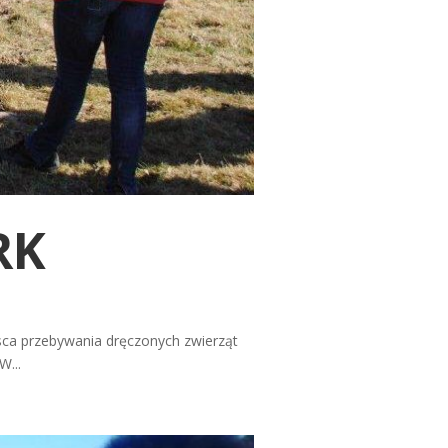
RK
jsca przebywania dręczonych zwierząt
W...