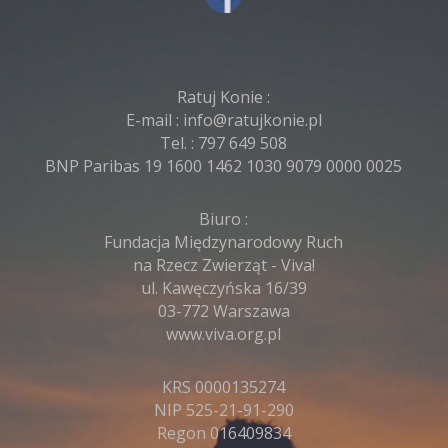
Ratuj Konie :
E-mail :
info@ratujkonie.pl
Tel. :
797 649 508
BNP Paribas 19 1600 1462 1030 9079 0000 0025
Biuro :
Fundacja Międzynarodowy Ruch
na Rzecz Zwierząt - Viva!
ul. Kawęczyńska 16/39
03-772 Warszawa
www.viva.org.pl
KRS 0000135274
NIP 525-21-91-290
Regon 016409834