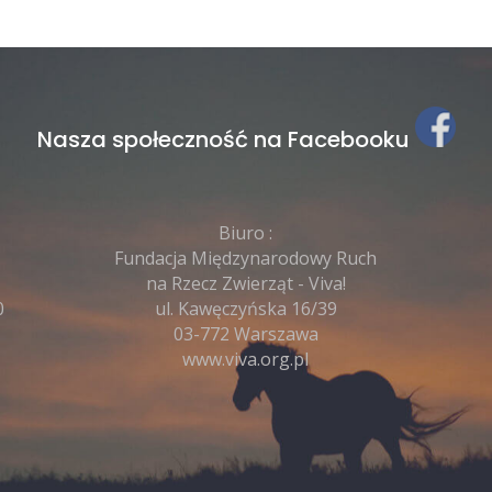
Nasza społeczność na Facebooku
Biuro :
Fundacja Międzynarodowy Ruch
na Rzecz Zwierząt - Viva!
0
ul. Kawęczyńska 16/39
03-772 Warszawa
www.viva.org.pl