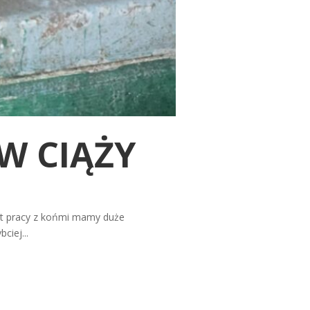
 W CIĄŻY
 lat pracy z końmi mamy duże
ciej...