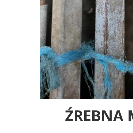
ŹREBNA 