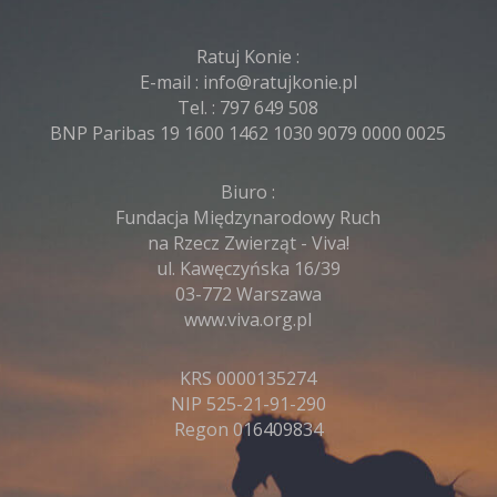
Ratuj Konie :
E-mail :
info@ratujkonie.pl
Tel. :
797 649 508
BNP Paribas 19 1600 1462 1030 9079 0000 0025
Biuro :
Fundacja Międzynarodowy Ruch
na Rzecz Zwierząt - Viva!
ul. Kawęczyńska 16/39
03-772 Warszawa
www.viva.org.pl
KRS 0000135274
NIP 525-21-91-290
Regon 016409834