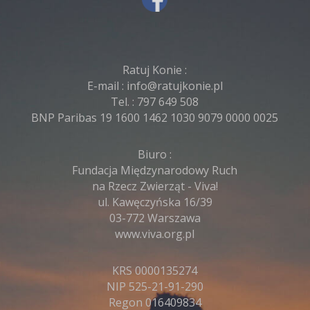
Ratuj Konie :
E-mail :
info@ratujkonie.pl
Tel. :
797 649 508
BNP Paribas 19 1600 1462 1030 9079 0000 0025
Biuro :
Fundacja Międzynarodowy Ruch
na Rzecz Zwierząt - Viva!
ul. Kawęczyńska 16/39
03-772 Warszawa
www.viva.org.pl
KRS 0000135274
NIP 525-21-91-290
Regon 016409834