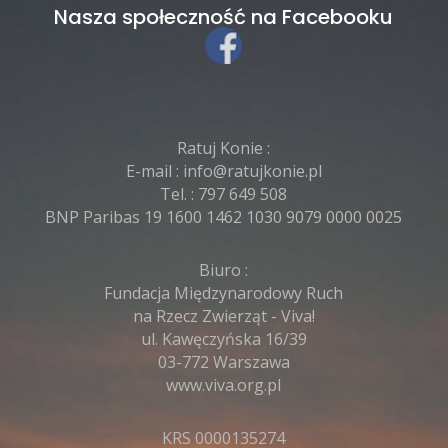
Nasza społeczność na Facebooku
Ratuj Konie :
E-mail :
info@ratujkonie.pl
Tel. :
797 649 508
BNP Paribas 19 1600 1462 1030 9079 0000 0025
Biuro :
Fundacja Międzynarodowy Ruch
na Rzecz Zwierząt - Viva!
ul. Kawęczyńska 16/39
03-772 Warszawa
www.viva.org.pl
KRS 0000135274