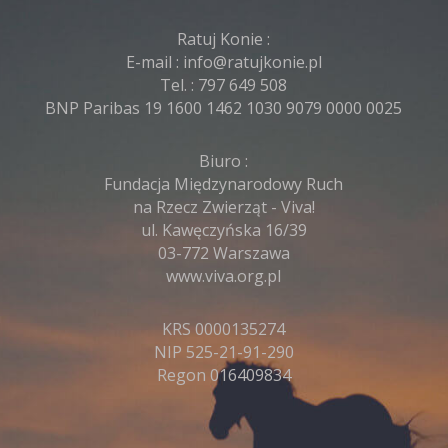
Ratuj Konie :
E-mail :
info@ratujkonie.pl
Tel. :
797 649 508
BNP Paribas 19 1600 1462 1030 9079 0000 0025
Biuro :
Fundacja Międzynarodowy Ruch
na Rzecz Zwierząt - Viva!
ul. Kawęczyńska 16/39
03-772 Warszawa
www.viva.org.pl
KRS 0000135274
NIP 525-21-91-290
Regon 016409834