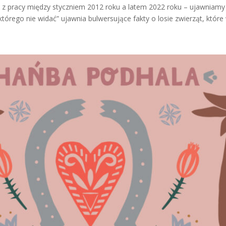
 z pracy między styczniem 2012 roku a latem 2022 roku – ujawniam
którego nie widać” ujawnia bulwersujące fakty o losie zwierząt, które 