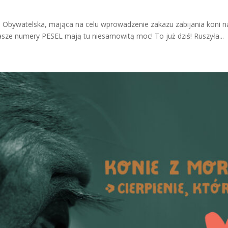
 Obywatelska, mająca na celu wprowadzenie zakazu zabijania koni na 
Nasze numery PESEL mają tu niesamowitą moc! To już dziś! Ruszyła...