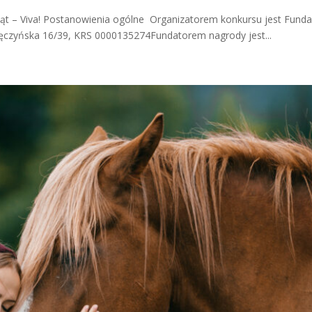
ąt – Viva! Postanowienia ogólne Organizatorem konkursu jest Fund
awęczyńska 16/39, KRS 0000135274Fundatorem nagrody jest...